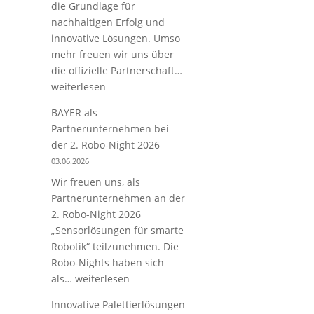
die Grundlage für
nachhaltigen Erfolg und
innovative Lösungen. Umso
mehr freuen wir uns über
Offizielle
die offizielle Partnerschaft…
Partnerschaft
weiterlesen
mit
BAYER als
Yaskawa
Partnerunternehmen bei
–
der 2. Robo-Night 2026
Gemeinsam
03.06.2026
die
Wir freuen uns, als
Zukunft
Partnerunternehmen an der
der
2. Robo-Night 2026
Automatisierung
„Sensorlösungen für smarte
gestalten
Robotik“ teilzunehmen. Die
Robo-Nights haben sich
BAYER
als…
weiterlesen
als
Innovative Palettierlösungen
Partnerunternehmen