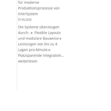
für moderne
bei
Produktionsprozesse von
der
InterSystem
2.
07.05.2026
Robo-
Die Systeme überzeugen
Night
durch: 🔹 Flexible Layouts
2026
und modulare Bauweise🔹
Leistungen von bis zu 4
Lagen pro Minute🔹
Innovative
Platzsparende Integration…
Palettierlösungen
weiterlesen
für
moderne
Produktionsprozesse
von
InterSystem