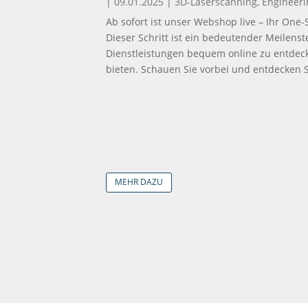
|
09.01.2025
|
3D-Laserscanning
,
Engineeri
Ab sofort ist unser Webshop live – Ihr On
Dieser Schritt ist ein bedeutender Meilens
Dienstleistungen bequem online zu entdec
bieten. Schauen Sie vorbei und entdecken S
MEHR DAZU