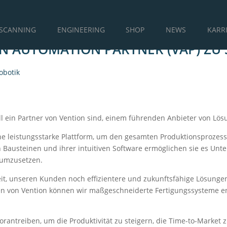
RSCANNING
ENGINEERING
SHOP
NEWS
KARR
ON AUTOMATION PARTNER (VAP) ZU 
obotik
iell ein Partner von Vention sind, einem führenden Anbieter von Lös
ine leistungsstarke Plattform, um den gesamten Produktionsprozess
Bausteinen und ihrer intuitiven Software ermöglichen sie es Un
 umzusetzen.
keit, unseren Kunden noch effizientere und zukunftsfähige Lösung
gien von Vention können wir maßgeschneiderte Fertigungssysteme 
antreiben, um die Produktivität zu steigern, die Time-to-Market 