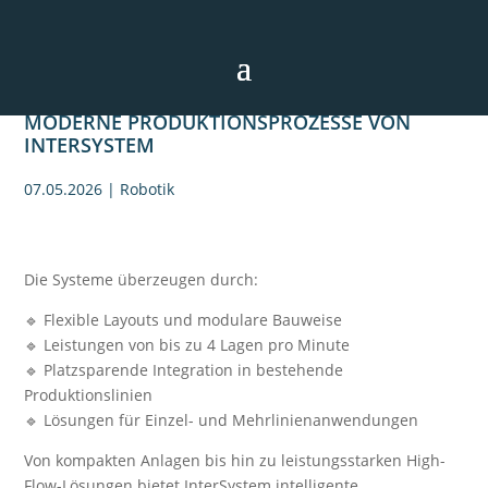
INNOVATIVE PALETTIERLÖSUNGEN FÜR
MODERNE PRODUKTIONSPROZESSE VON
INTERSYSTEM
07.05.2026
|
Robotik
Die Systeme überzeugen durch:
🔹 Flexible Layouts und modulare Bauweise
🔹 Leistungen von bis zu 4 Lagen pro Minute
🔹 Platzsparende Integration in bestehende
Produktionslinien
🔹 Lösungen für Einzel- und Mehrlinienanwendungen
Von kompakten Anlagen bis hin zu leistungsstarken High-
Flow-Lösungen bietet InterSystem intelligente