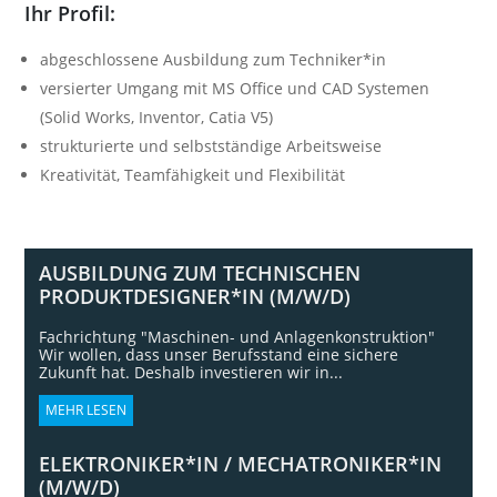
Ihr Profil:
abgeschlossene Ausbildung zum Techniker*in
versierter Umgang mit MS Office und CAD Systemen
(Solid Works, Inventor, Catia V5)
strukturierte und selbstständige Arbeitsweise
Kreativität, Teamfähigkeit und Flexibilität
AUSBILDUNG ZUM TECHNISCHEN
PRODUKTDESIGNER*IN (M/W/D)
Fachrichtung "Maschinen- und Anlagenkonstruktion"
Wir wollen, dass unser Berufsstand eine sichere
Zukunft hat. Deshalb investieren wir in...
MEHR LESEN
ELEKTRONIKER*IN / MECHATRONIKER*IN
(M/W/D)